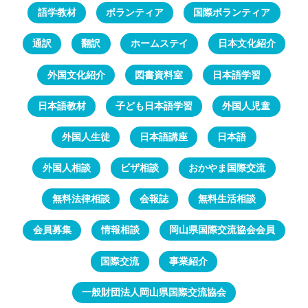
語学教材
ボランティア
国際ボランティア
通訳
翻訳
ホームステイ
日本文化紹介
外国文化紹介
図書資料室
日本語学習
日本語教材
子ども日本語学習
外国人児童
外国人生徒
日本語講座
日本語
外国人相談
ビザ相談
おかやま国際交流
無料法律相談
会報誌
無料生活相談
会員募集
情報相談
岡山県国際交流協会会員
国際交流
事業紹介
一般財団法人岡山県国際交流協会