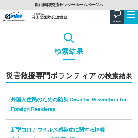
岡山国際交流センターホームページへ
Language
メニュー
日本語
ON
OFF
ふりがな
English
検索結果
協会について
簡体中文
情報公開
災害救援専門ボランティア
の検索結果
イベント
繁体中文
事業紹介
年間イベント
外国人サポート
한국어
情報相談コーナー
外国人住民のための防災 Disaster Prevention for
イベントカレンダー
岡山県外国人相談センター
にほんご
Português
会報誌「おかやま国際交流」
Foreign Residents
チラシ・申請書ダウンロード
無料生活相談
OPIEF日本語講座
ボランティア
Tiếng Việt
会員募集
外国語講座
ビザ相談
新型コロナウイルス感染症に関する情報
子ども日本語学習サポーター派遣します（１次申請受付は終了しました。
お問い合わせ先一覧
ボランティアをしたい
図書資料室
OPIEF MOVIE CHANNEL
次・延長申請受付は９月１日（火）からです。）
無料法律相談