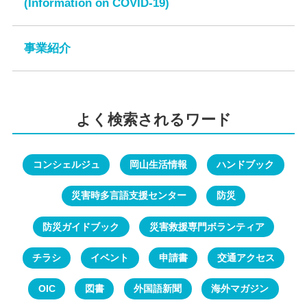
(Information on COVID-19)
ボランティアを頼みたい
雑誌・新聞
子ども日本語学習支援ガイドブック
交通アクセス
県内の外国人相談窓口
ボランティア登録数
新着図書
日本語学習リソースコーナー
事業紹介
通訳
緊急・防災
視聴覚資料（DVD）
外国人のための生活情報
お問い合わせ
留学・ワーキングホリデーについての資料
外国人住民のための防災
外国人の方の
ご相談
よく検索されるワード
外国人のための医療関連資料
岡山多文化共生マップ
（日本語教室・病院・相談窓口などの情報）
チラシ・申請書
ダウンロード
コンシェルジュ
岡山生活情報
ハンドブック
Welcome to OKAYAMA
岡山国際交流
センター
ホームページ
災害時多言語支援センター
防災
サイトマップ
プライバシーポリシー
防災ガイドブック
災害救援専門ボランティア
リンク集
会員募集
チラシ
イベント
申請書
交通アクセス
OIC
図書
外国語新聞
海外マガジン