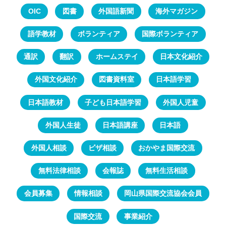
OIC
図書
外国語新聞
海外マガジン
語学教材
ボランティア
国際ボランティア
通訳
翻訳
ホームステイ
日本文化紹介
外国文化紹介
図書資料室
日本語学習
日本語教材
子ども日本語学習
外国人児童
外国人生徒
日本語講座
日本語
外国人相談
ビザ相談
おかやま国際交流
無料法律相談
会報誌
無料生活相談
会員募集
情報相談
岡山県国際交流協会会員
国際交流
事業紹介