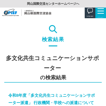
岡山国際交流センターホームページへ
Language
メニュー
日本語
ON
OFF
ふりがな
English
検索結果
協会について
簡体中文
情報公開
多文化共生コミュニケーションサポ
イベント
繁体中文
事業紹介
ーター
年間イベント
外国人サポート
한국어
情報相談コーナー
の検索結果
イベントカレンダー
岡山県外国人相談センター
にほんご
Português
会報誌「おかやま国際交流」
チラシ・申請書ダウンロード
無料生活相談
OPIEF日本語講座
ボランティア
Tiếng Việt
会員募集
外国語講座
令和8年度「多文化共生コミュニケーションサポ
ビザ相談
子ども日本語学習サポーター派遣します（１次申請受付は終了しました。
お問い合わせ先一覧
ボランティアをしたい
ーター派遣」 行政機関・学校への派遣について
図書資料室
OPIEF MOVIE CHANNEL
次・延長申請受付は９月１日（火）からです。）
無料法律相談