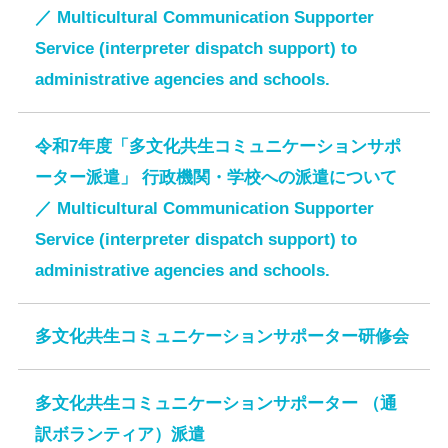
／ Multicultural Communication Supporter
ボランティアを頼みたい
雑誌・新聞
子ども日本語学習支援ガイドブック
交通アクセス
県内の外国人相談窓口
Service (interpreter dispatch support) to
ボランティア登録数
新着図書
日本語学習リソースコーナー
通訳
administrative agencies and schools.
緊急・防災
視聴覚資料（DVD）
外国人のための生活情報
お問い合わせ
留学・ワーキングホリデーについての資料
令和7年度「多文化共生コミュニケーションサポ
外国人住民のための防災
外国人の方の
ご相談
ーター派遣」 行政機関・学校への派遣について
外国人のための医療関連資料
岡山多文化共生マップ
（日本語教室・病院・相談窓口などの情報）
／ Multicultural Communication Supporter
チラシ・申請書
ダウンロード
Service (interpreter dispatch support) to
Welcome to OKAYAMA
岡山国際交流
センター
ホームページ
administrative agencies and schools.
サイトマップ
プライバシーポリシー
リンク集
会員募集
多文化共生コミュニケーションサポーター研修会
多文化共生コミュニケーションサポーター （通
訳ボランティア）派遣